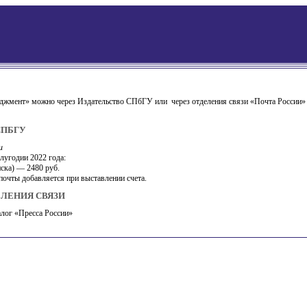
еджмент» можно через Издательство СПбГУ или
через отделения связи «Почта России
СПБГУ
ru
лугодии 2022 года:
иска) — 2480 руб.
очты добавляется при выставлении счета.
ЛЕНИЯ СВЯЗИ
лог «Пресса России»