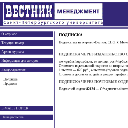
О журнале
ПОДПИСКА
Подписаться на журнал «Вестник СПбГУ. Мен
Текущий номер
Архив журнала
ПОДПИСКА ЧЕРЕЗ ИЗДАТЕЛЬСТВО 
Информация для авторов
www.publishing.spbu.ru, эл. почта: post@spbu.
Стоимость издательской подписки во втором по
Распространение
1 выпуск — 620 руб., 4 выпуска (годовая подп
Стоимость доставки по действующим тарифам п
Подписка
ПОДПИСКА ЧЕРЕЗ ПОЧТОВЫЕ ОТДЕ
Продажи
Подписной индекс
82124
— Объединенный ката
E-MAIL
/
ПОИСК
Наша рассылка